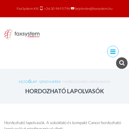
FaxSystem Kft.
+36 30 949 5794
bejelentes@faxsystem.hu
Skip to
content
KEZDŐLAP
/
SZKENNEREK
/ HORDOZHATÓ LAPOLVASÓK
HORDOZHATÓ LAPOLVASÓK
Hordozható lapolvasók. A sokoldalú és kompakt Canon hordozható
lapolvasókat mindig magával viheti.