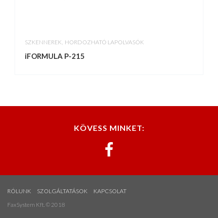
,
SZKENNEREK
HORDOZHATÓ LAPOLVASÓK
iFORMULA P-215
KÖVESS MINKET:
RÓLUNK
SZOLGÁLTATÁSOK
KAPCSOLAT
FaxSystem Kft. © 2018