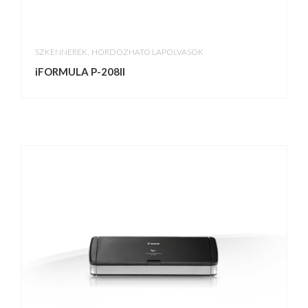
,
SZKENNEREK
HORDOZHATÓ LAPOLVASÓK
iFORMULA P-208II