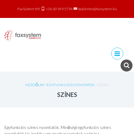
FaxSystem Kft.
+36 30 949 5794
bejelentes@faxsystem.hu
Skip to
content
KEZDŐLAP
/
EGYFUNKCIÓS NYOMTATÓK
/ SZÍNES
SZÍNES
Egyfunkciós színes nyomtatók. Minőségi egyfunkciós színes
nyomtatók kis irodák vagy munkacsoportok számára.