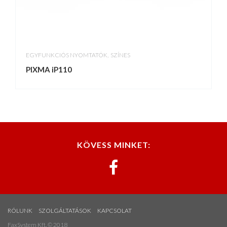
,
EGYFUNKCIÓS NYOMTATÓK
SZÍNES
PIXMA iP110
KÖVESS MINKET:
RÓLUNK
SZOLGÁLTATÁSOK
KAPCSOLAT
FaxSystem Kft. © 2018