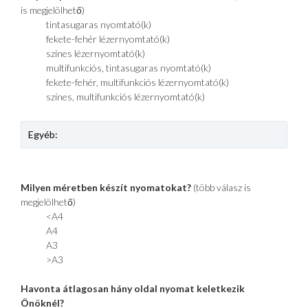
is megjelölhető)
tintasugaras nyomtató(k)
fekete-fehér lézernyomtató(k)
színes lézernyomtató(k)
multifunkciós, tintasugaras nyomtató(k)
fekete-fehér, multifunkciós lézernyomtató(k)
színes, multifunkciós lézernyomtató(k)
Milyen méretben készít nyomatokat?
(több válasz is
megjelölhető)
<A4
A4
A3
>A3
Havonta átlagosan hány oldal nyomat keletkezik
Önöknél?