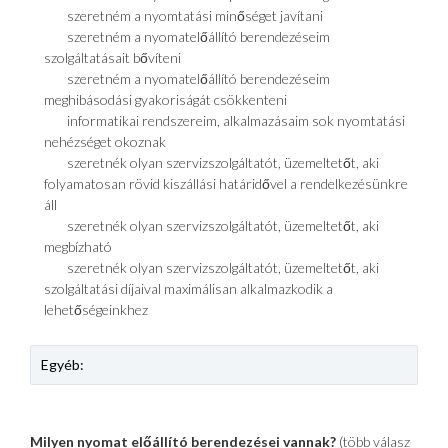
szeretném a nyomtatási minőséget javítani
szeretném a nyomatelőállító berendezéseim
szolgáltatásait bővíteni
szeretném a nyomatelőállító berendezéseim
meghibásodási gyakoriságát csökkenteni
informatikai rendszereim, alkalmazásaim sok nyomtatási
nehézséget okoznak
szeretnék olyan szervizszolgáltatót, üzemeltetőt, aki
folyamatosan rövid kiszállási határidővel a rendelkezésünkre
áll
szeretnék olyan szervizszolgáltatót, üzemeltetőt, aki
megbízható
szeretnék olyan szervizszolgáltatót, üzemeltetőt, aki
szolgáltatási díjaival maximálisan alkalmazkodik a
lehetőségeinkhez
Milyen nyomat előállító berendezései vannak?
(több válasz