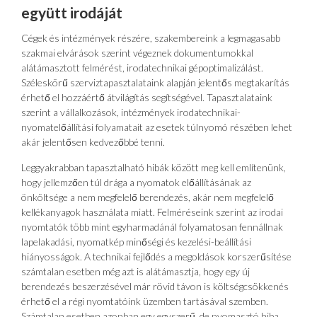
együtt irodáját
Cégek és intézmények részére, szakembereink a legmagasabb
szakmai elvárások szerint végeznek dokumentumokkal
alátámasztott felmérést, irodatechnikai gépoptimalizálást.
Széleskörű szerviztapasztalataink alapján jelentős megtakarítás
érhető el hozzáértő átvilágítás segítségével. Tapasztalataink
szerint a vállalkozások, intézmények irodatechnikai-
nyomatelőállítási folyamatait az esetek túlnyomó részében lehet
akár jelentősen kedvezőbbé tenni.
Leggyakrabban tapasztalható hibák között meg kell említenünk,
hogy jellemzően túl drága a nyomatok előállításának az
önköltsége a nem megfelelő berendezés, akár nem megfelelő
kellékanyagok használata miatt. Felméréseink szerint az irodai
nyomtatók több mint egyharmadánál folyamatosan fennállnak
lapelakadási, nyomatkép minőségi és kezelési-beállítási
hiányosságok. A technikai fejlődés a megoldások korszerűsítése
számtalan esetben még azt is alátámasztja, hogy egy új
berendezés beszerzésével már rövid távon is költségcsökkenés
érhető el a régi nyomtatóink üzemben tartásával szemben.
Számtalan esetben azonban egy egyszerű, de nyomasztó hiba