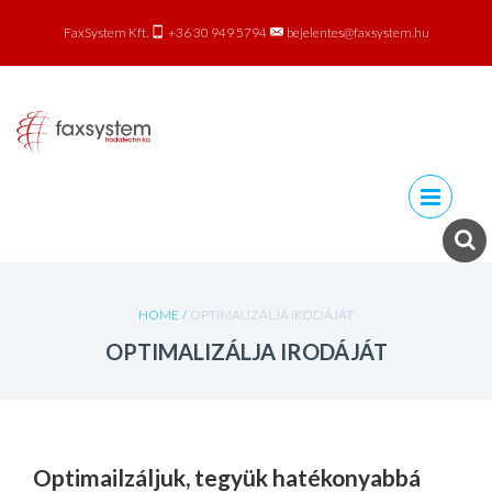
FaxSystem Kft.
+36 30 949 5794
bejelentes@faxsystem.hu
Skip to
content
HOME
/
OPTIMALIZÁLJA IRODÁJÁT
OPTIMALIZÁLJA IRODÁJÁT
Optimailzáljuk, tegyük hatékonyabbá