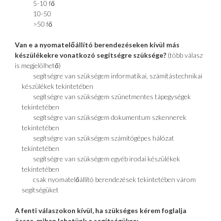
5-10 fő
10-50
>50 fő
Van e a nyomatelőállító berendezéseken kívül más
készülékekre vonatkozó segítségre szüksége?
(több válasz
is megjelölhető)
segítségre van szükségem informatikai, számítástechnikai
készülékek tekintetében
segítségre van szükségem szünetmentes tápegységek
tekintetében
segítségre van szükségem dokumentum szkennerek
tekintetében
segítségre van szükségem számítógépes hálózat
tekintetében
segítségre van szükségem egyéb irodai készülékek
tekintetében
csak nyomatelőállító berendezések tekintetében várom
segítségüket
A fenti válaszokon kívül, ha szükséges kérem foglalja
össze, miben lehetünk a segítségükre: