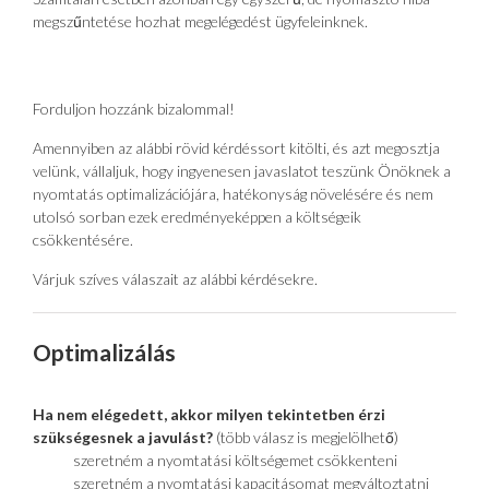
megszűntetése hozhat megelégedést ügyfeleinknek.
Forduljon hozzánk bizalommal!
Amennyiben az alábbi rövid kérdéssort kitölti, és azt megosztja
velünk, vállaljuk, hogy ingyenesen javaslatot teszünk Önöknek a
nyomtatás optimalizációjára, hatékonyság növelésére és nem
utolsó sorban ezek eredményeképpen a költségeik
csökkentésére.
Várjuk szíves válaszait az alábbi kérdésekre.
Optimalizálás
Ha nem elégedett, akkor milyen tekintetben érzi
szükségesnek a javulást?
(több válasz is megjelölhető)
szeretném a nyomtatási költségemet csökkenteni
szeretném a nyomtatási kapacitásomat megváltoztatni