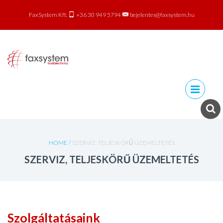
FaxSystem Kft.
+36 30 949 5794
bejelentes@faxsystem.hu
Skip to
content
HOME
/
SZERVIZ, TELJESKÖRŰ ÜZEMELTETÉS
SZERVIZ, TELJESKÖRŰ ÜZEMELTETÉS
Szolgáltatásaink