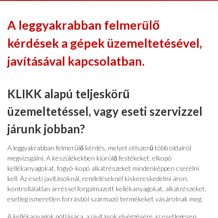
A leggyakrabban felmerülő
kérdések a gépek üzemeltetésével,
javításával kapcsolatban.
KLIKK alapú teljeskörű
üzemeltetéssel, vagy eseti szervizzel
járunk jobban?
A leggyakrabban felmerülő kérdés, melyet célszerű több oldalról
megvizsgálni. A készülékekben kiürülő festékeket, elkopó
kellékanyagokat, fogyó-kopó alkatrészeket mindenképpen cserélni
kell. Az eseti javításoknál, rendeléseknél kiskereskedelmi áron,
kontrollálatlan árréssel forgalmazott kellékanyagokat, alkatrészeket,
esetleg ismeretlen forrásból származó termékeket vásárolnak meg.
A kellékanyagok pótlására, a javítások elvégzésére az esetlegesen