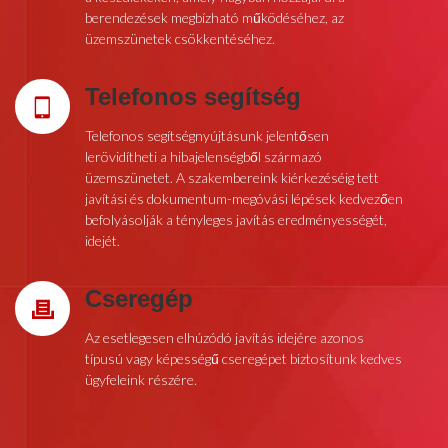
berendezések megbízható működéséhez, az
üzemszünetek csökkentéséhez.
Telefonos segítség
Telefonos segítségnyújtásunk jelentősen
lerövidítheti a hibajelenségből származó
üzemszünetet. A szakembereink kiérkezéséig tett
javítási és dokumentum-megóvási lépések kedvezően
befolyásolják a tényleges javítás eredményességét,
idejét.
Cseregép
Az esetlegesen elhúzódó javítás idejére azonos
típusú vagy képességű cseregépet biztosítunk kedves
ügyfeleink részére.