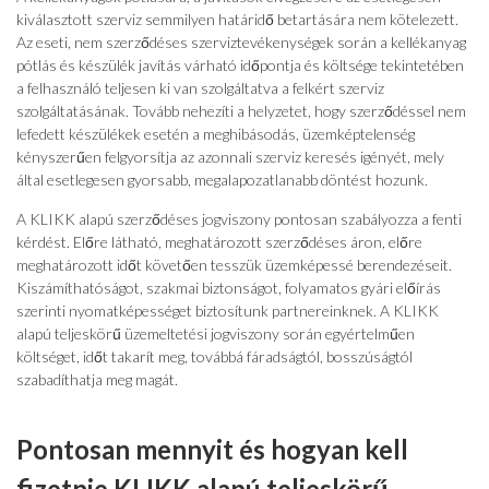
kiválasztott szerviz semmilyen határidő betartására nem kötelezett.
Az eseti, nem szerződéses szerviztevékenységek során a kellékanyag
pótlás és készülék javítás várható időpontja és költsége tekintetében
a felhasználó teljesen ki van szolgáltatva a felkért szerviz
szolgáltatásának. Tovább nehezíti a helyzetet, hogy szerződéssel nem
lefedett készülékek esetén a meghibásodás, üzemképtelenség
kényszerűen felgyorsítja az azonnali szerviz keresés igényét, mely
által esetlegesen gyorsabb, megalapozatlanabb döntést hozunk.
A KLIKK alapú szerződéses jogviszony pontosan szabályozza a fenti
kérdést. Előre látható, meghatározott szerződéses áron, előre
meghatározott időt követően tesszük üzemképessé berendezéseit.
Kiszámíthatóságot, szakmai biztonságot, folyamatos gyári előírás
szerinti nyomatképességet biztosítunk partnereinknek. A KLIKK
alapú teljeskörű üzemeltetési jogviszony során egyértelműen
költséget, időt takarít meg, továbbá fáradságtól, bosszúságtól
szabadíthatja meg magát.
Pontosan mennyit és hogyan kell
fizetnie KLIKK alapú teljeskörű