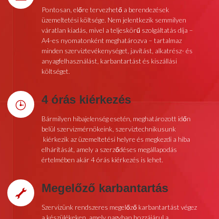
Pontosan, előre tervezhető a berendezések
üzemeltetési költsége. Nem jelentkezik semmilyen
váratlan kiadás, mivel a teljeskörű szolgáltatás díja –
A4-es nyomatonként meghatározva – tartalmaz
minden szerviztevékenységet, javítást, alkatrész- és
anyagfelhasználást, karbantartást és kiszállási
költséget.
4 órás kiérkezés
Bármilyen hibajelenség esetén, meghatározott időn
belül szervizmérnökeink, szerviztechnikusunk
kiérkezik az üzemeltetési helyre és megkezdi a hiba
elhárítását, amely a szerződéses megállapodás
értelmében akár 4 órás kiérkezés is lehet.
Megelőző karbantartás
Szervizünk rendszeres megelőző karbantartást végez
a készülékeken, amely nagyban hozzájárul a