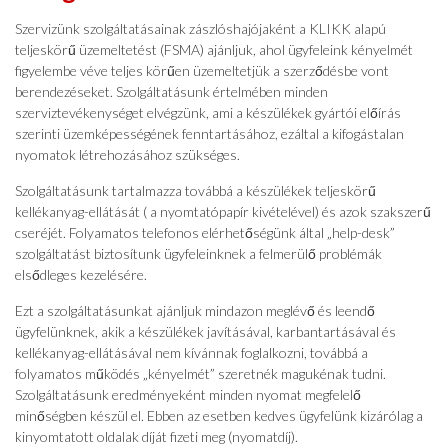
Szervizünk szolgáltatásainak zászlóshajójaként a KLIKK alapú
teljeskörű üzemeltetést (FSMA) ajánljuk, ahol ügyfeleink kényelmét
figyelembe véve teljes körűen üzemeltetjük a szerződésbe vont
berendezéseket. Szolgáltatásunk értelmében minden
szerviztevékenységet elvégzünk, ami a készülékek gyártói előírás
szerinti üzemképességének fenntartásához, ezáltal a kifogástalan
nyomatok létrehozásához szükséges.
Szolgáltatásunk tartalmazza továbbá a készülékek teljeskörű
kellékanyag-ellátását ( a nyomtatópapír kivételével) és azok szakszerű
cseréjét. Folyamatos telefonos elérhetőségünk által „help-desk”
szolgáltatást biztosítunk ügyfeleinknek a felmerülő problémák
elsődleges kezelésére.
Ezt a szolgáltatásunkat ajánljuk mindazon meglévő és leendő
ügyfelünknek, akik a készülékek javításával, karbantartásával és
kellékanyag-ellátásával nem kívánnak foglalkozni, továbbá a
folyamatos működés „kényelmét” szeretnék magukénak tudni.
Szolgáltatásunk eredményeként minden nyomat megfelelő
minőségben készül el. Ebben az esetben kedves ügyfelünk kizárólag a
kinyomtatott oldalak díját fizeti meg (nyomatdíj).