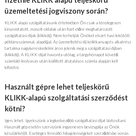
üzemeltetési jogviszony során?
KLIKK alapú szolgáltatásunk értelmében Ön csak a ténylegesen
kinyomtatott, másolt oldalak után fizet előre meghatározott
szolgáltatási díjak (klikkdíj). Nem terheljük Önöket elvárt havi lekötött
példányszámmal, alapdíjjal. Az üzemeltetési díj kellékanyag és alkatrész
tartalma nagykereskedelmi áron jelenik meg a szolgáltatási díjban
(klikkdíj). A KLIKK-díjat havonta utólag, a tárgyhónapot követő
számláló leolvasás után kiállított átutalásos számla alapján kell
kifizetni.
Használt gépre lehet teljeskörű
KLIKK-alapú szolgáltatási szerződést
kötni?
Igen, lehet. Igyekszünk a legkedvezőbb szolgáltatási díjat biztosítani.
Használt gép esetén szervizünk ingyenesen bevizsgálja az Önök
készüléké(i)t. Esetleges fennálló hibajelenségeket szerződésbe vonás