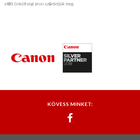
előtt önköltségi áron szűntetjük meg.
KÖVESS MINKET: