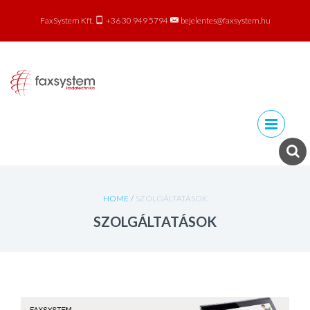
FaxSystem Kft.
+36 30 949 5794
bejelentes@faxsystem.hu
Skip to
content
HOME
/
SZOLGÁLTATÁSOK
SZOLGÁLTATÁSOK