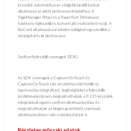
készülék automatikusan a legjobb beállításokat
alkalmazza az adott beolvasási feladathoz. A
PageManager (Mac) és a PaperPort (Windows)
hatékony fájlkezelő és konvertáló eszközöket nyújt. A
BizCard alkalmazással minden eddiginél egyszerűbb a
névjegykártyák beolvasása.
Szoftverfejlesztői csomagok (SDK)
Az SDK csomagok a CaptureOnTouch és
CaptureOnTouch Lite verziókhoz elérhetők (a
lapolvasóba integráltan). Segítségükkel a fejlesztők
problémamentesen megvalósíthatják a P-215 készülék
integrálását egyéni szoftveralkalmazásokba, és
megvalósíthatják az idegen gyártóktól származó
alkalmazásokhoz való csatlakoztatást is.
Részletes műszaki adatok