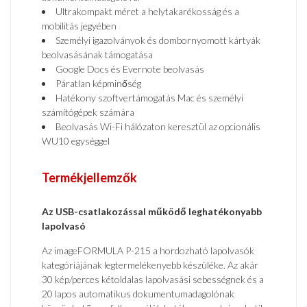
Ultrakompakt méret a helytakarékosság és a
mobilitás jegyében
Személyi igazolványok és dombornyomott kártyák
beolvasásának támogatása
Google Docs és Evernote beolvasás
Páratlan képminőség
Hatékony szoftvertámogatás Mac és személyi
számítógépek számára
Beolvasás Wi-Fi hálózaton keresztül az opcionális
WU10 egységgel
Termékjellemzők
Az USB-csatlakozással működő leghatékonyabb
lapolvasó
Az imageFORMULA P-215 a hordozható lapolvasók
kategóriájának legtermelékenyebb készüléke. Az akár
30 kép/perces kétoldalas lapolvasási sebességnek és a
20 lapos automatikus dokumentumadagolónak