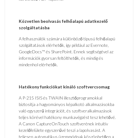
Közvetlen beolvasás felhőalapú adatkezelő
szolgáltatásba
A felhasználók számára különböző típusú felhőalapú
szolgáltatások elérhetők, így például az Evernote,
GoogleDocs™ és SharePoint. Ennek segítségével az
információk gyorsan feltölthetők, és mindig és
mindenhol elérhetők.
Hatékony funkciókat kínáló szoftvercsomag
A P-215 ISIS és TWAIN illesztőprogramokkal
biztosítja a hagyományos képalkotó alkalmazásokba
való egyszerű integrációt, és szoftveralkalmazások
teljes körével hatékony munkavégzést tesz lehetővé.
A Canon CaptureOnTouch szoftverének intuitív
kezelőfelülete egyszerűvé teszi a lapolvasást. A
teljesen automatikus üzemmódnak köszönhetően a