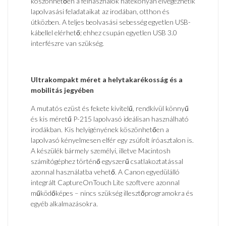
köszönhetően a felhasználók hatékonyan elvégezhetik
lapolvasási feladataikat az irodában, otthon és
útközben. A teljes beolvasási sebesség egyetlen USB-
kábellel elérhető; ehhez csupán egyetlen USB 3.0
interfészre van szükség.
Ultrakompakt méret a helytakarékosság és a
mobilitás jegyében
A mutatós ezüst és fekete kivitelű, rendkívül könnyű
és kis méretű P-215 lapolvasó ideálisan használható
irodákban. Kis helyigényének köszönhetően a
lapolvasó kényelmesen elfér egy zsúfolt íróasztalon is.
A készülék bármely személyi, illetve Macintosh
számítógéphez történő egyszerű csatlakoztatással
azonnal használatba vehető. A Canon egyedülálló
integrált CaptureOnTouch Lite szoftvere azonnal
működőképes – nincs szükség illesztőprogramokra és
egyéb alkalmazásokra.