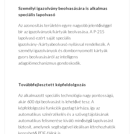
Személyi igazolvány beolvasására is alkalmas
speciális lapolvasó
Az azonosítás területén egyre nagyobb jelentőséggel
bír az igazolványok/kártyák beolvasása. A P-215
lapolvasó ezért saját speciális
igazolvány-/kártyabeolvasó nyílással rendelkezik. A
személyi igazolványok és dombornyomott kártyák
gyors beolvasásáról az intelligens
adagolómechanizmus gondoskodik.
Továbbfejlesztett képfeldolgozás
Az alkalmazott speciális technológia nagy pontosságú,
akár 600 dpi beolvasást is lehetővé tesz. A
képfeldolgozási funkciók gazdag tárháza, így az
automatikus színérzékelés és a szöveg tájolásának
automatikus felismerése kiváló minőségű lapolvasást
biztosít, amelynek segítségével ideálisan létrehozhatók
kereshető PDF-fájlok is.