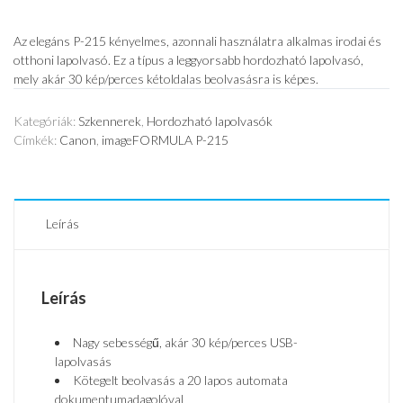
Az elegáns P-215 kényelmes, azonnali használatra alkalmas irodai és
otthoni lapolvasó. Ez a típus a leggyorsabb hordozható lapolvasó,
mely akár 30 kép/perces kétoldalas beolvasásra is képes.
Kategóriák:
Szkennerek
,
Hordozható lapolvasók
Címkék:
Canon
,
imageFORMULA P-215
Leírás
Leírás
Nagy sebességű, akár 30 kép/perces USB-
lapolvasás
Kötegelt beolvasás a 20 lapos automata
dokumentumadagolóval