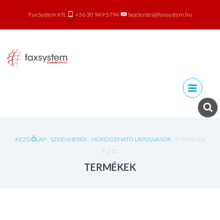
FaxSystem Kft.
+36 30 949 5794
bejelentes@faxsystem.hu
Skip to
content
KEZDŐLAP
/
SZKENNEREK
/
HORDOZHATÓ LAPOLVASÓK
/ IFORMULA
P-215
TERMÉKEK