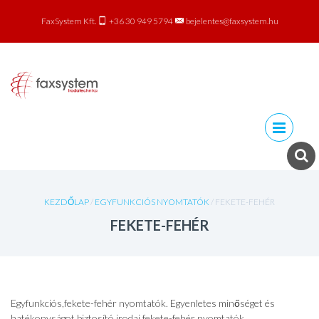
FaxSystem Kft.
+36 30 949 5794
bejelentes@faxsystem.hu
Skip to
content
KEZDŐLAP
/
EGYFUNKCIÓS NYOMTATÓK
/ FEKETE-FEHÉR
FEKETE-FEHÉR
Egyfunkciós,fekete-fehér nyomtatók. Egyenletes minőséget és
hatékonyságot biztosító irodai fekete-fehér nyomtatók.