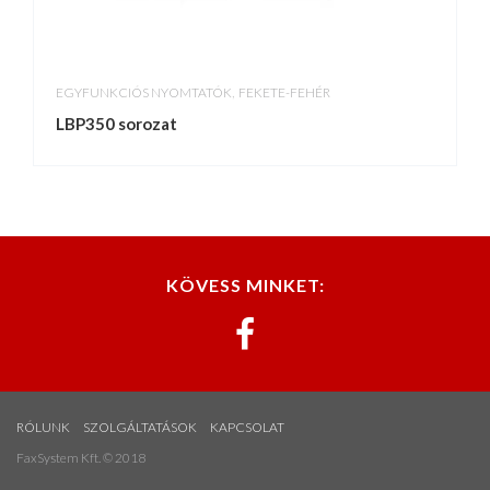
,
EGYFUNKCIÓS NYOMTATÓK
FEKETE-FEHÉR
LBP350 sorozat
KÖVESS MINKET:
RÓLUNK
SZOLGÁLTATÁSOK
KAPCSOLAT
FaxSystem Kft. © 2018