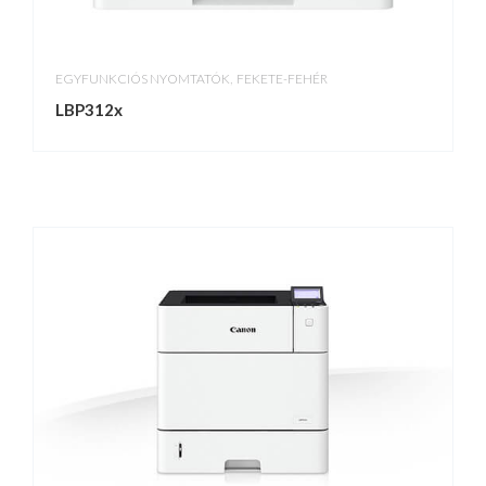
,
EGYFUNKCIÓS NYOMTATÓK
FEKETE-FEHÉR
LBP312x