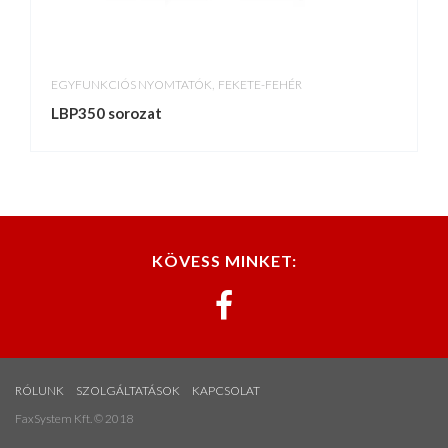
,
EGYFUNKCIÓS NYOMTATÓK
FEKETE-FEHÉR
LBP350 sorozat
KÖVESS MINKET:
RÓLUNK
SZOLGÁLTATÁSOK
KAPCSOLAT
FaxSystem Kft. © 2018