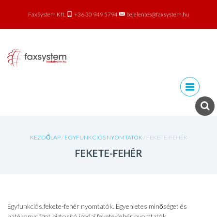
FaxSystem Kft.
+36 30 949 5794
bejelentes@faxsystem.hu
Skip to
content
KEZDŐLAP
/
EGYFUNKCIÓS NYOMTATÓK
/ FEKETE-FEHÉR
FEKETE-FEHÉR
Egyfunkciós,fekete-fehér nyomtatók. Egyenletes minőséget és
hatékonyságot biztosító irodai fekete-fehér nyomtatók.