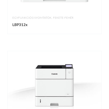
,
EGYFUNKCIÓS NYOMTATÓK
FEKETE-FEHÉR
LBP312x