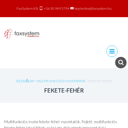
FaxSystem Kft.
+36 30 949 5794
bejelentes@faxsystem.hu
Skip to
content
KEZDŐLAP
/
MULTIFUNKCIÓS NYOMTATÓK
/ FEKETE-FEHÉR
FEKETE-FEHÉR
Multifunkciós irodai fekete-fehér nyomtatók. Fejlett, multifunkciós
fekete-fehér készülékek az összes dokumentumnyomtatási