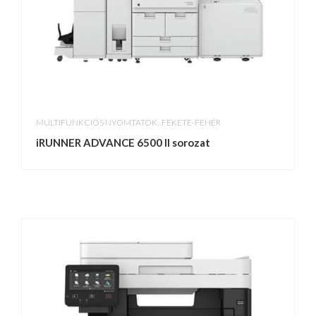
,
MULTIFUNKCIÓS NYOMTATÓK
FEKETE-FEHÉR
iRUNNER ADVANCE 6500 II sorozat