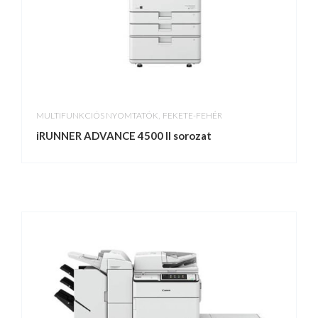
,
MULTIFUNKCIÓS NYOMTATÓK
FEKETE-FEHÉR
iRUNNER ADVANCE 4500 II sorozat