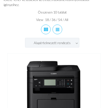
igényeihez.
Összesen 10 találat
View
18
/
36
/
54
/
All
Alapértelmezett rendezés