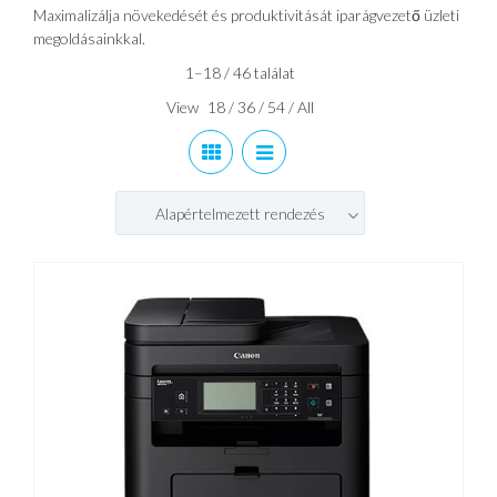
Maximalizálja növekedését és produktivitását iparágvezető üzleti
megoldásainkkal.
1–18 / 46 találat
View
18
/
36
/
54
/
All
Alapértelmezett rendezés