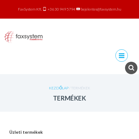
FaxSystem Kft.
+36 30 949 5794
bejelentes@faxsystem.hu
Skip to
content
KEZDŐLAP
/ TERMÉKEK
TERMÉKEK
Üzleti termékek