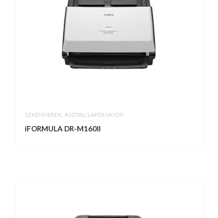
,
SZKENNEREK
ASZTALI LAPOLVASÓK
iFORMULA DR-M160II