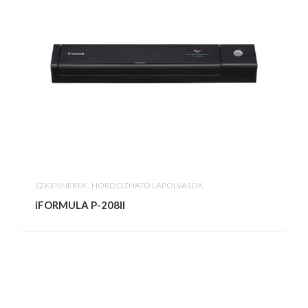
,
SZKENNEREK
HORDOZHATÓ LAPOLVASÓK
iFORMULA P-208II