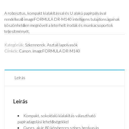
A robosztus, kompakt kialakítással és U alakú papírpályával
rendelkező imageFORMULA DR-M140 intelligens tulajdonságainak
köszönhetően megnöveli a leterhelt irodák és munkacsoportok
teljesítményét.
Kategóriák:
Szkennerek
,
Asztali lapolvasók
Címkék:
Canon
,
imageFORMULA DR-M140
Leírás
Leírás
Kompakt, sokoldalú kialakítás választható
papíradagolási lehetőségekkel
Gyors, akár 80 kép/perces színes beolvasás