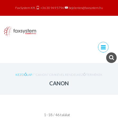
FaxSystem Kft.
+36 30 949 5794
bejelentes@faxsystem.hu
Skip to
content
KEZDŐLAP
/ “CANON” CÍMKÉVEL RENDELKEZŐ TERMÉKEK
CANON
1–18 / 46 találat