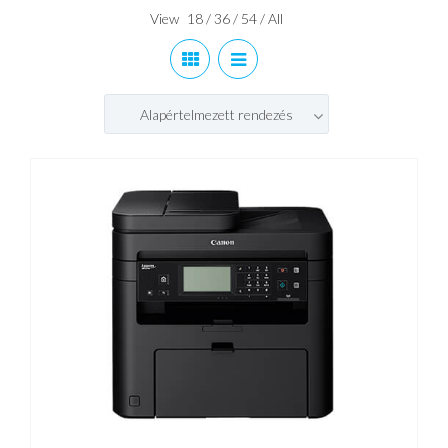
View
18
/
36
/
54
/
All
Alapértelmezett rendezés