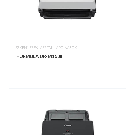
,
SZKENNEREK
ASZTALI LAPOLVASÓK
iFORMULA DR-M160II