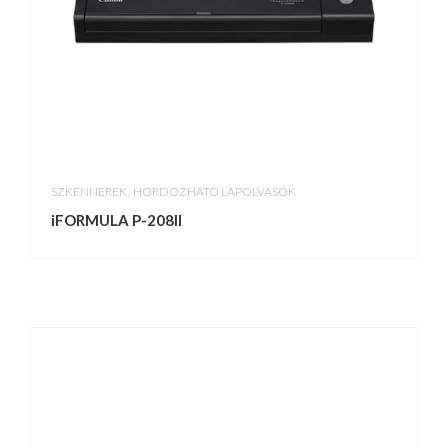
,
SZKENNEREK
HORDOZHATÓ LAPOLVASÓK
iFORMULA P-208II