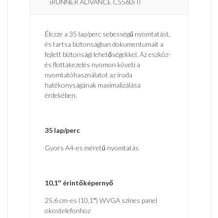
iRUNNER ADVANCE C5560i II
Élezze a 35 lap/perc sebességű nyomtatást,
és tartsa biztonságban dokumentumait a
fejlett biztonsági lehetőségekkel. Az eszköz-
és flottakezelés nyomon követi a
nyomtatóhasználatot az iroda
hatékonyságának maximalizálása
érdekében.
35 lap/perc
Gyors A4-es méretű nyomtatás
10,1″ érintőképernyő
25,6 cm-es (10,1″) WVGA színes panel
okostelefonhoz