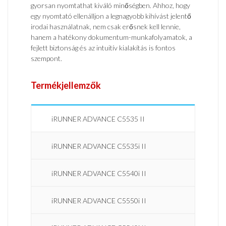
gyorsan nyomtathat kiváló minőségben. Ahhoz, hogy
egy nyomtató ellenálljon a legnagyobb kihívást jelentő
irodai használatnak, nem csak erősnek kell lennie,
hanem a hatékony dokumentum-munkafolyamatok, a
fejlett biztonság és az intuitív kialakítás is fontos
szempont.
Termékjellemzők
iRUNNER ADVANCE C5535 II
iRUNNER ADVANCE C5535i II
iRUNNER ADVANCE C5540i II
iRUNNER ADVANCE C5550i II