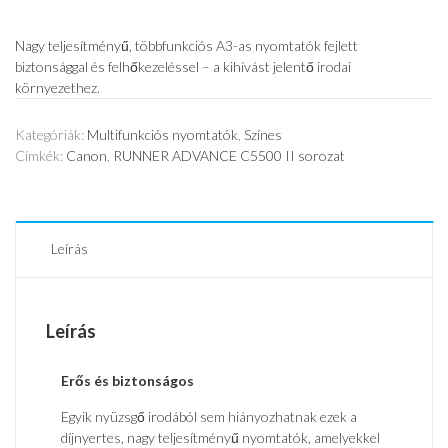
Nagy teljesítményű, többfunkciós A3-as nyomtatók fejlett
biztonsággal és felhőkezeléssel – a kihívást jelentő irodai
környezethez.
Kategóriák:
Multifunkciós nyomtatók
,
Színes
Címkék:
Canon
,
RUNNER ADVANCE C5500 II sorozat
Leírás
Leírás
Erős és biztonságos
Egyik nyüzsgő irodából sem hiányozhatnak ezek a
díjnyertes, nagy teljesítményű nyomtatók, amelyekkel