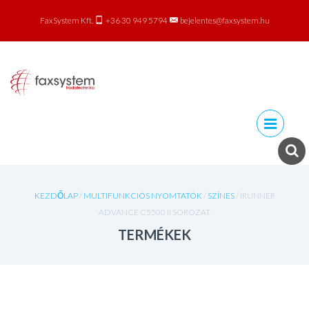
FaxSystem Kft.
+36 30 949 5794
bejelentes@faxsystem.hu
Skip to
content
KEZDŐLAP
/
MULTIFUNKCIÓS NYOMTATÓK
/
SZÍNES
/ IRUNNER
ADVANCE C5500 II SOROZAT
TERMÉKEK