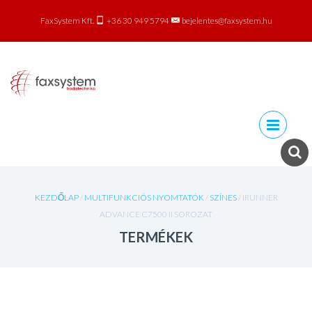
FaxSystem Kft.
+36 30 949 5794
bejelentes@faxsystem.hu
Skip to
content
KEZDŐLAP
/
MULTIFUNKCIÓS NYOMTATÓK
/
SZÍNES
/ IRUNNER
ADVANCE C7500 II SOROZAT
TERMÉKEK