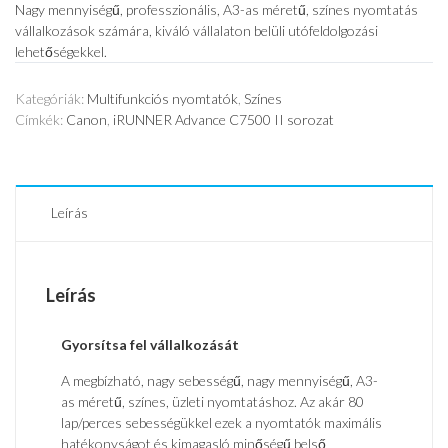
Nagy mennyiségű, professzionális, A3-as méretű, színes nyomtatás
vállalkozások számára, kiváló vállalaton belüli utófeldolgozási
lehetőségekkel.
Kategóriák:
Multifunkciós nyomtatók
,
Színes
Címkék:
Canon
,
iRUNNER Advance C7500 II sorozat
Leírás
Leírás
Gyorsítsa fel vállalkozását
A megbízható, nagy sebességű, nagy mennyiségű, A3-
as méretű, színes, üzleti nyomtatáshoz. Az akár 80
lap/perces sebességükkel ezek a nyomtatók maximális
hatékonyságot és kimagasló minőségű belső