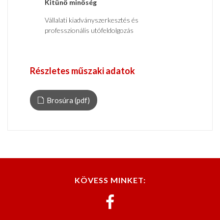
Kitűnő minőség
Vállalati kiadványszerkesztés és
professzionális utófeldolgozás
Részletes műszaki adatok
Brosúra (pdf)
KÖVESS MINKET: