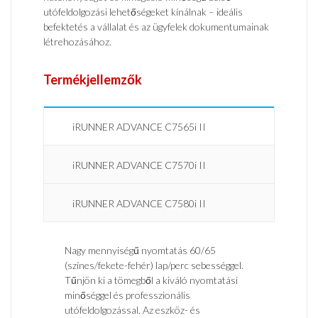
utófeldolgozási lehetőségeket kínálnak – ideális
befektetés a vállalat és az ügyfelek dokumentumainak
létrehozásához.
Termékjellemzők
iRUNNER ADVANCE C7565i II
iRUNNER ADVANCE C7570i II
iRUNNER ADVANCE C7580i II
Nagy mennyiségű nyomtatás 60/65
(színes/fekete-fehér) lap/perc sebességgel.
Tűnjön ki a tömegből a kiváló nyomtatási
minőséggel és professzionális
utófeldolgozással. Az eszköz- és