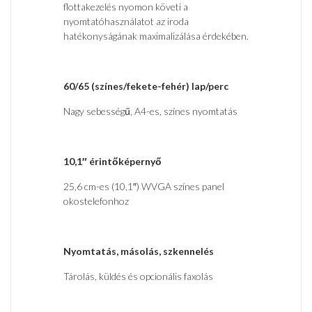
flottakezelés nyomon követi a
nyomtatóhasználatot az iroda
hatékonyságának maximalizálása érdekében.
60/65 (színes/fekete-fehér) lap/perc
Nagy sebességű, A4-es, színes nyomtatás
10,1″ érintőképernyő
25,6 cm-es (10,1″) WVGA színes panel
okostelefonhoz
Nyomtatás, másolás, szkennelés
Tárolás, küldés és opcionális faxolás