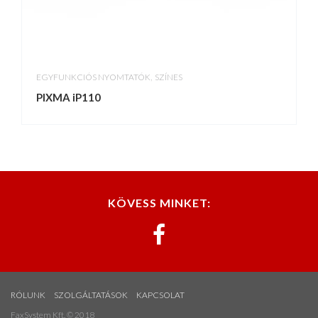
,
EGYFUNKCIÓS NYOMTATÓK
SZÍNES
PIXMA iP110
KÖVESS MINKET:
RÓLUNK
SZOLGÁLTATÁSOK
KAPCSOLAT
FaxSystem Kft. © 2018