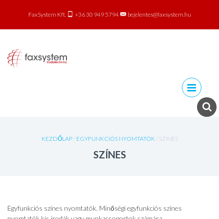
FaxSystem Kft.
+36 30 949 5794
bejelentes@faxsystem.hu
Skip to
content
KEZDŐLAP
/
EGYFUNKCIÓS NYOMTATÓK
/ SZÍNES
SZÍNES
Egyfunkciós színes nyomtatók. Minőségi egyfunkciós színes
nyomtatók kis irodák vagy munkacsoportok számára.