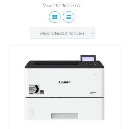
View
18
/
36
/
54
/
All
Alapértelmezett rendezés