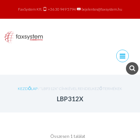
FaxSystem Kft.
+36 30 949 5794
bejelentes@faxsystem.hu
Skip to
content
KEZDŐLAP
/ “LBP312X” CÍMKÉVEL RENDELKEZŐ TERMÉKEK
LBP312X
Összesen 1 találat