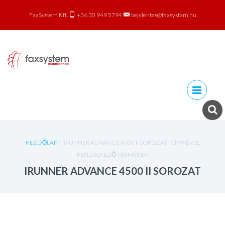
FaxSystem Kft.
+36 30 949 5794
bejelentes@faxsystem.hu
Skip to
content
KEZDŐLAP
/ “IRUNNER ADVANCE 4500 II SOROZAT” CÍMKÉVEL
RENDELKEZŐ TERMÉKEK
IRUNNER ADVANCE 4500 II SOROZAT