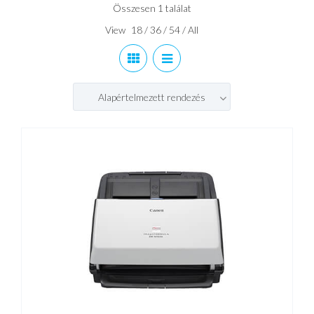
Összesen 1 találat
View
18
/
36
/
54
/
All
Alapértelmezett rendezés