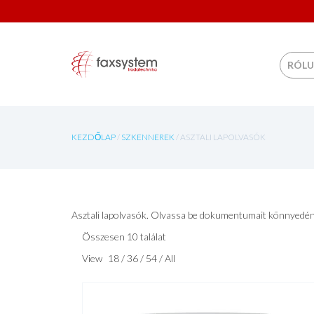
Skip to
RÓL
KEZDŐLAP
/
SZKENNEREK
/ ASZTALI LAPOLVASÓK
Asztali lapolvasók. Olvassa be dokumentumait könnyedén, 
Összesen 10 találat
View
18
/
36
/
54
/
All