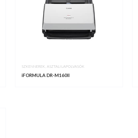
,
SZKENNEREK
ASZTALI LAPOLVASÓK
iFORMULA DR-M160II