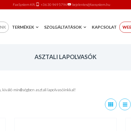
FaxSystem Kft.
+36 30 949 5794
bejelentes@faxsystem.hu
 content
UNK
TERMÉKEK
SZOLGÁLTATÁSOK
KAPCSOLAT
WE
ASZTALI LAPOLVASÓK
kiváló minőségben asztali lapolvasóinkkal!