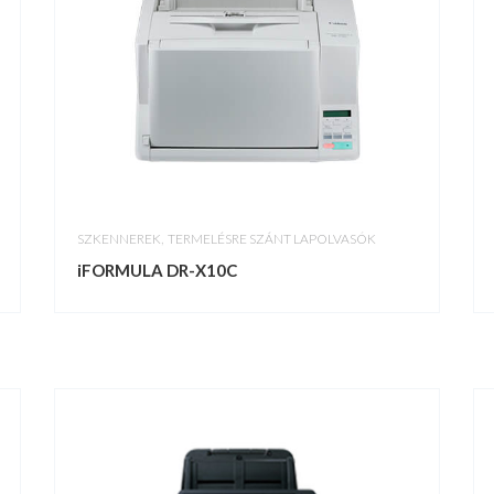
,
SZKENNEREK
TERMELÉSRE SZÁNT LAPOLVASÓK
iFORMULA DR-X10C