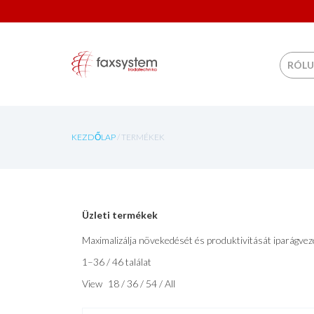
Skip to
RÓL
KEZDŐLAP
/ TERMÉKEK
Üzleti termékek
Maximalizálja növekedését és produktivitását iparágvez
1–36 / 46 találat
View
18
/
36
/
54
/
All