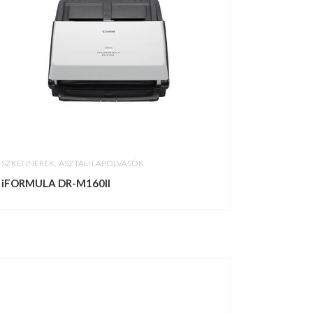
,
SZKENNEREK
ASZTALI LAPOLVASÓK
iFORMULA DR-M160II