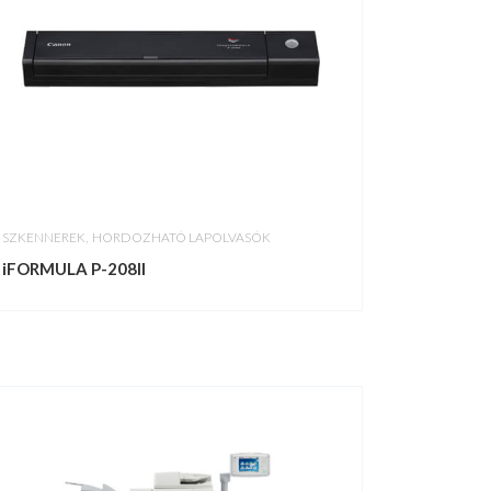
,
SZKENNEREK
HORDOZHATÓ LAPOLVASÓK
iFORMULA P-208II