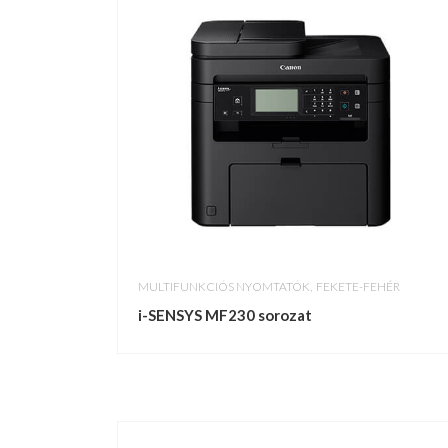
,
MULTIFUNKCIÓS NYOMTATÓK
FEKETE-FEHÉR
i-SENSYS MF230 sorozat