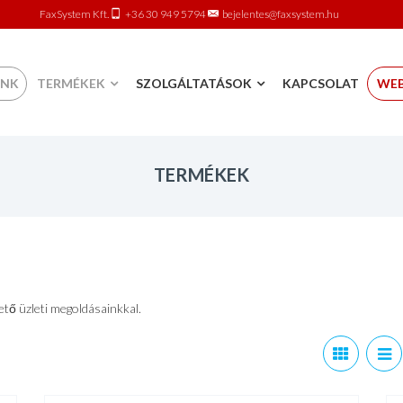
FaxSystem Kft.
+36 30 949 5794
bejelentes@faxsystem.hu
 content
UNK
TERMÉKEK
SZOLGÁLTATÁSOK
KAPCSOLAT
WE
TERMÉKEK
ető üzleti megoldásainkkal.