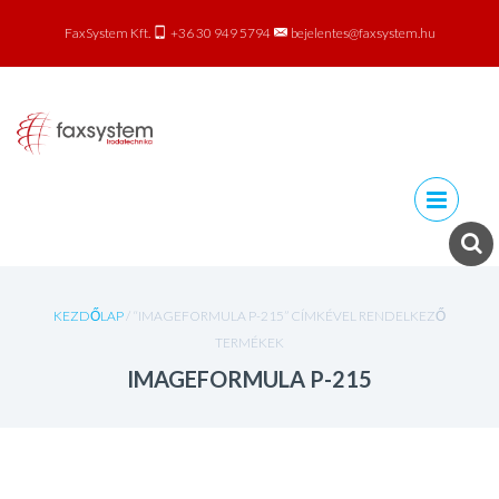
FaxSystem Kft.
+36 30 949 5794
bejelentes@faxsystem.hu
Skip to
content
KEZDŐLAP
/ “IMAGEFORMULA P-215” CÍMKÉVEL RENDELKEZŐ
TERMÉKEK
IMAGEFORMULA P-215