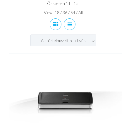
Összesen 1 találat
View
18
/
36
/
54
/
All
Alapértelmezett rendezés