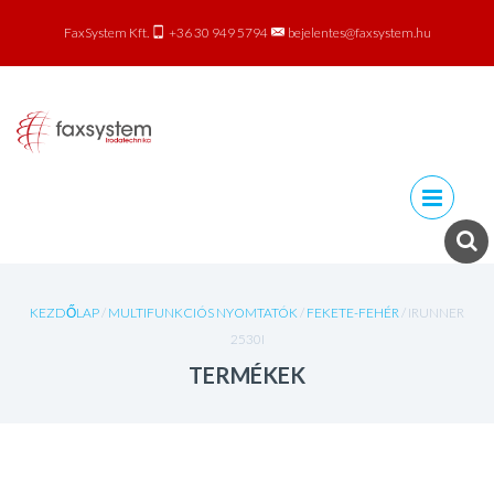
FaxSystem Kft.
+36 30 949 5794
bejelentes@faxsystem.hu
Skip to
content
KEZDŐLAP
/
MULTIFUNKCIÓS NYOMTATÓK
/
FEKETE-FEHÉR
/ IRUNNER
2530I
TERMÉKEK