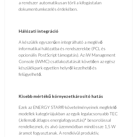
a rendszer automatikusan törli a kifogástalan
dokumentumkezelés érdekében.
Hálózati integráció
A készülék egyszerűen integrálható a meglévő
informatikai hálózatba és rendszerekbe (PCL és
opcionális PostScript támogatás). Az iW Management
Console (iWMC) csatlakoztatását követően az egész
készülékpark egyetlen helyről kezelhető és
felügyelhető.
Kisebb mértékű környezetkárosító hatás
Ezek az ENERGY STAR® követelményeinek megfelelő
modellek kategóriájukban az egyik legalacsonyabb TEC
(Jellemző átlagos energiafogyasztás)* besorolással
rendelkeznek, és alvó üzemmódban mindössze 1,5 W
áramot fogyasztanak. A rendkívül produktív,