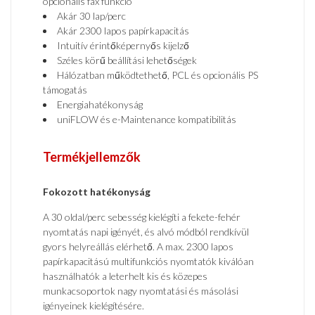
opcionális fax funkció
Akár 30 lap/perc
Akár 2300 lapos papírkapacitás
Intuitív érintőképernyős kijelző
Széles körű beállítási lehetőségek
Hálózatban működtethető, PCL és opcionális PS
támogatás
Energiahatékonyság
uniFLOW és e-Maintenance kompatibilitás
Termékjellemzők
Fokozott hatékonyság
A 30 oldal/perc sebesség kielégíti a fekete-fehér
nyomtatás napi igényét, és alvó módból rendkívül
gyors helyreállás elérhető. A max. 2300 lapos
papírkapacitású multifunkciós nyomtatók kiválóan
használhatók a leterhelt kis és közepes
munkacsoportok nagy nyomtatási és másolási
igényeinek kielégítésére.