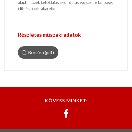
alaptartozék kétoldalas nyomtatás egyszerre költség-,
idő- és papírtakarékos.
Részletes műszaki adatok
Brosúra (pdf)
KÖVESS MINKET: