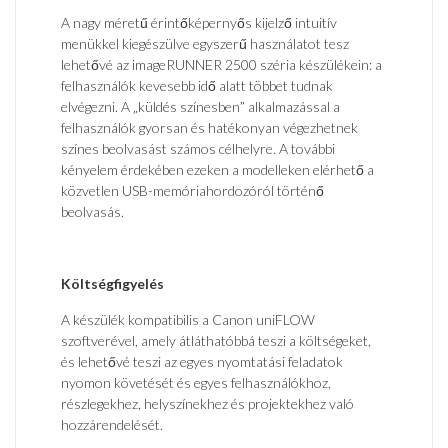
A nagy méretű érintőképernyős kijelző intuitív
menükkel kiegészülve egyszerű használatot tesz
lehetővé az imageRUNNER 2500 széria készülékein: a
felhasználók kevesebb idő alatt többet tudnak
elvégezni. A „küldés színesben” alkalmazással a
felhasználók gyorsan és hatékonyan végezhetnek
színes beolvasást számos célhelyre. A további
kényelem érdekében ezeken a modelleken elérhető a
közvetlen USB-memóriahordozóról történő
beolvasás.
Költségfigyelés
A készülék kompatibilis a Canon uniFLOW
szoftverével, amely átláthatóbbá teszi a költségeket,
és lehetővé teszi az egyes nyomtatási feladatok
nyomon követését és egyes felhasználókhoz,
részlegekhez, helyszínekhez és projektekhez való
hozzárendelését.