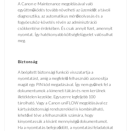
A Canon e-Maintenance megoldásával való
együttműködés tovább növelheti az üzemidőt a távoli
diagnosztika, az automatikus mérőleolvasás és a
fogyóeszköz-követés révén az adminisztráció
csökkentése érdekében. És csak annyit fizet, amennyit
nyomtat. Így hatékonyabb költségfelügyelet valósulhat
meg.
Biztonság
A beépített biztonsági funkció visszatartja a
nyomtatást, amíg a megfelelő felhasználó azonosítja
magát egy PIN kód megadásával. Így nem gyűlnek fel a
dokumentumok a kimeneti tálcán és nem kerülnek
illetéktelen kezekbe. Egyszerre legfeljebb 100
tárolható. Vagy a Canon uniFLOW megoldásával ez
kártyásbiztonsági rendszerekkel is kombinálható,
lehetővé téve a felhasználók számára, hogy
kinyomtassák a kívánt mennyiségű dokumentumot.
Ha a nyomtatás befejeződött, a nyomtatási feladatokat