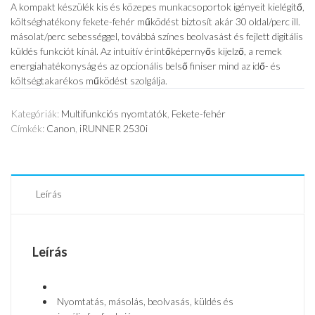
A kompakt készülék kis és közepes munkacsoportok igényeit kielégítő,
költséghatékony fekete-fehér működést biztosít akár 30 oldal/perc ill.
másolat/perc sebességgel, továbbá színes beolvasást és fejlett digitális
küldés funkciót kínál. Az intuitív érintőképernyős kijelző, a remek
energiahatékonyság és az opcionális belső finiser mind az idő- és
költségtakarékos működést szolgálja.
Kategóriák:
Multifunkciós nyomtatók
,
Fekete-fehér
Címkék:
Canon
,
iRUNNER 2530i
Leírás
Leírás
Nyomtatás, másolás, beolvasás, küldés és